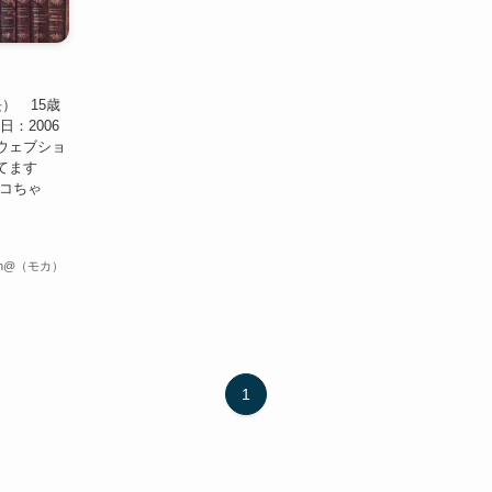
） 15歳
：2006
：ウェブショ
てます
ョコちゃ
ch@（モカ）
1