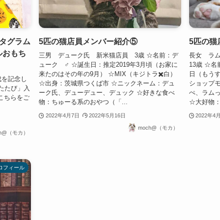
タグラム
5匹の猫店員メンバー紹介⑤
5匹の猫
ナルおもち
三男 デューク氏 新米猫店員 3歳 ☆名前：デ
長女 ラ
ューク ♂ ☆誕生日：推定2019年3月頃（お家に
13歳 ☆名
来たのはその年の9月） ☆MIX（キジトラ✖️白）
日（もうす
成を記念し
☆出身：茨城県つくば市 ☆ニックネーム：デュ
ショップモ
たたび」入
ーク氏、デューデュー、デュック ☆好きな食べ
ぺ、ラム
こちらをご
物：ちゅーる系のおやつ（「...
☆大好物：
2022年4月7日
2022年5月16日
2022年4
moch@（モカ）
ch@（モカ）
ロフィール