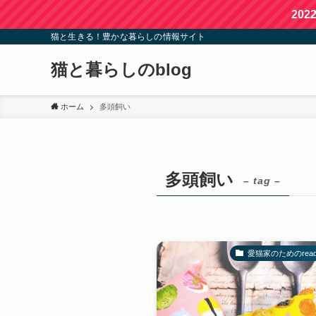
20
猫と生きる！豊かな暮らしの情報サイト
猫と暮らしのblog
ホーム
多頭飼い
多頭飼い
– tag –
愛猫家のためのreadin