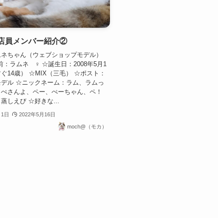
店員メンバー紹介②
ムネちゃん（ウェブショップモデル）
前：ラムネ ♀ ☆誕生日：2008年5月1
ぐ14歳） ☆MIX（三毛） ☆ポスト：
デル ☆ニックネーム：ラム、ラムっ
っぺさんよ、ペー、ぺーちゃん、ペ！
蒸しえび ☆好きな...
月1日
2022年5月16日
moch@（モカ）