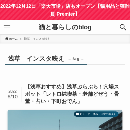
2022年12月12日「楽天市場」店もオープン【猫用品と猫雑
貨 Premier】
猫と暮らしのblog
ホーム
浅草 インスタ映え
浅草 インスタ映え
– tag –
【浅草おすすめ】浅草ぶらぶら！穴場ス
2022
ポット「レトロ純喫茶・老舗どぜう・骨
6/10
董・占い・下町おでん」
ちょっと一休み（日常の彼是）