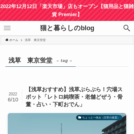
2022年12月12日「楽天市場」店もオープン【猫用品と猫雑
貨 Premier】
猫と暮らしのblog
ホーム
浅草 東京蛍堂
浅草 東京蛍堂
– tag –
【浅草おすすめ】浅草ぶらぶら！穴場ス
2022
ポット「レトロ純喫茶・老舗どぜう・骨
6/10
董・占い・下町おでん」
ちょっと一休み（日常の彼是）