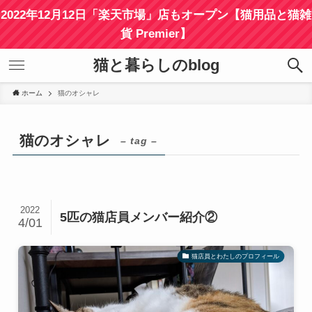
2022年12月12日「楽天市場」店もオープン【猫用品と猫雑
貨 Premier】
猫と暮らしのblog
ホーム
猫のオシャレ
猫のオシャレ
– tag –
2022
5匹の猫店員メンバー紹介②
4/01
猫店員とわたしのプロフィール