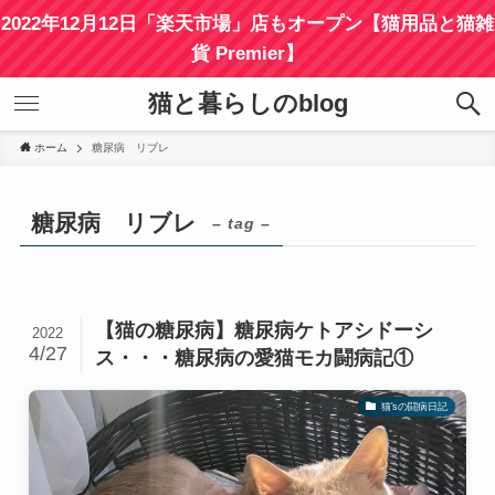
2022年12月12日「楽天市場」店もオープン【猫用品と猫雑
貨 Premier】
猫と暮らしのblog
ホーム
糖尿病 リブレ
糖尿病 リブレ
– tag –
【猫の糖尿病】糖尿病ケトアシドーシ
2022
4/27
ス・・・糖尿病の愛猫モカ闘病記①
猫'sの闘病日記