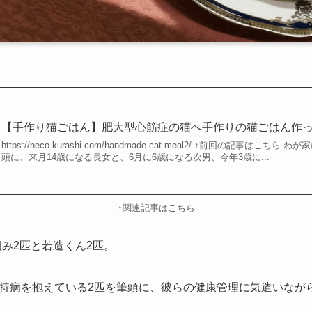
【手作り猫ごはん】肥大型心筋症の猫へ手作りの猫ごはん作
https://neco-kurashi.com/handmade-cat-meal2/ ↑前回の記事は
頭に、来月14歳になる長女と、6月に6歳になる次男、今年3歳に...
↑関連記事はこちら
組み2匹と若造くん2匹。
持病を抱えている2匹を筆頭に、彼らの健康管理に気遣いなが