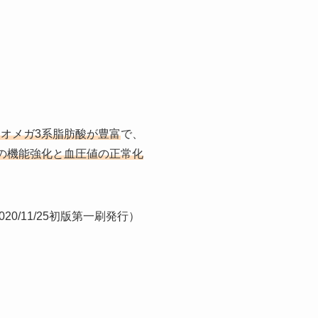
たオメガ3系脂肪酸が豊富
で、
の機能強化と血圧値の正常化
/11/25初版第一刷発行）