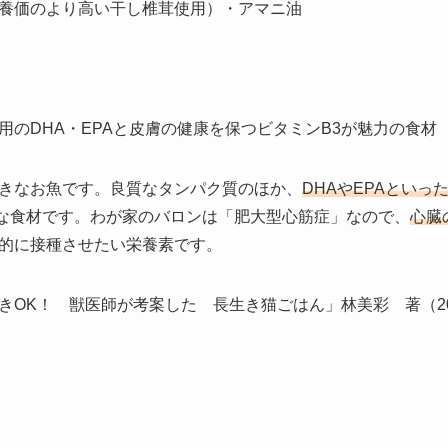
養価のより高い干し椎茸使用）・アマニ油
用のDHA・EPAと皮膚の健康を保つビタミンB3が魅力の食材
きなお魚です。良質なタンパク質のほか、
DHAやEPAといっ
な食材です。わが家のバロンは「肥大型心筋症」なので、
心臓
的に接種させたい栄養素です。
OK！ 獣医師が考案した 長生き猫ごはん」林美彩 著（2020