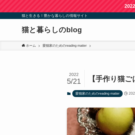
20
猫と生きる！豊かな暮らしの情報サイト
猫と暮らしのblog
ホーム
愛猫家のためのreading matter
2022
【手作り猫ご
5/21
20
愛猫家のためのreading matter