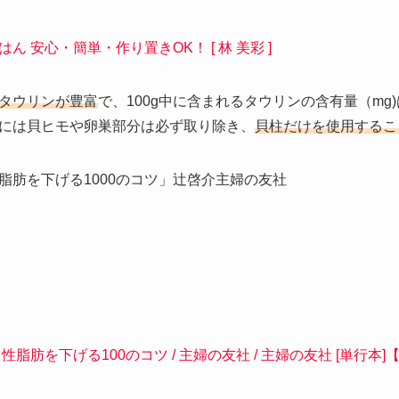
 安心・簡単・作り置きOK！ [ 林 美彩 ]
タウリンが豊富
で、100g中に含まれるタウリンの含有量（mg)
には貝ヒモや卵巣部分は必ず取り除き、
貝柱だけを使用するこ
脂肪を下げる1000のコツ」辻啓介主婦の友社
脂肪を下げる100のコツ / 主婦の友社 / 主婦の友社 [単行