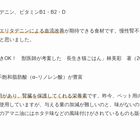
ニン、ビタミンB1・B2・D
エリタデニンによる血流改善
が期待できる食材です。慢性腎不
と思いました。
OK！ 獣医師が考案した 長生き猫ごはん」林美彩 著（2020
不飽和脂肪酸（α–リノレン酸）が豊富
用があり、腎臓を保護してくれる栄養素
です。昨今、ペット用
使用していますが、与える量の加減が難しいのと、味がないの
のアマニ油にはホタテ味などの風味付けがされているものも販