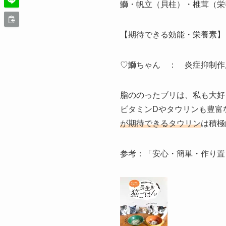
鰤・帆立（貝柱）・椎茸（栄
【期待できる効能・栄養素】
♡鰤ちゃん ： 炎症抑制作
脂ののったブリは、私も大好
ビタミンDやタウリンも豊富
が期待できるタウリン
は積極
参考：「安心・簡単・作り置き