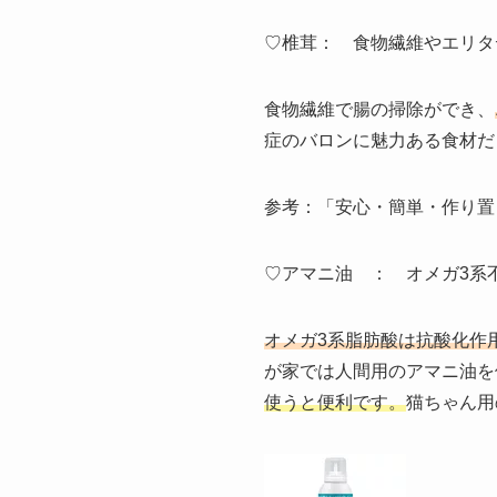
♡椎茸： 食物繊維やエリタデ
食物繊維で腸の掃除ができ、
症のバロンに魅力ある食材だ
参考：「安心・簡単・作り置き
♡アマニ油 ： オメガ3系
オメガ3系脂肪酸は抗酸化作
が家では人間用のアマニ油を
使うと便利です。
猫ちゃん用