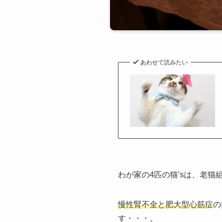
あわせて読みたい
わが家の4匹の猫’sは、老猫
慢性腎不全と肥大型心筋症
の
す・・・。